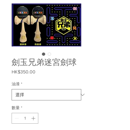
劍玉兄弟迷宮劍球
HK$350.00
價
格
油漆
*
數量
*