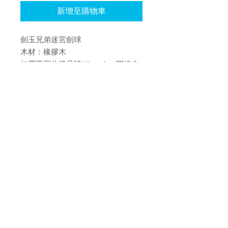
新增至購物車
劍玉兄弟迷宮劍球
木材：橡膠木
如需購買此貨品請WhatsApp聯絡本
會：95747776 李生
香港花式劍球協會
Hong Kong Freestyle Kendama Association
聯絡我們
電話 ：
(
852 ) 9574 7776
電郵 ：
hkfska@gmail.com
荔枝角店
營業時間:1230PM - 830PM
地址：荔枝角D2 place 2期3樓kiosk 20