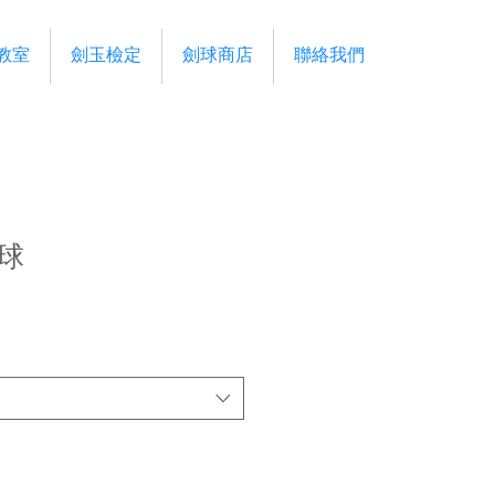
教室
劍玉檢定
劍球商店
聯絡我們
球