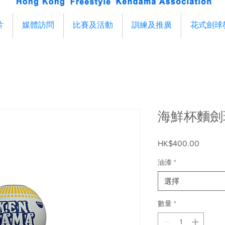
片
媒體訪問
比賽及活動
訓練及推廣
花式劍球
海鮮杯麵劍
HK$400.00
價
格
油漆
*
選擇
數量
*