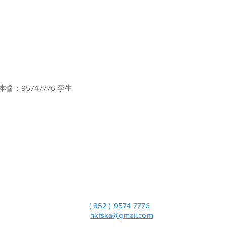
會：95747776 李生
香港花式劍球協會
Hong Kong Freestyle Kendama Association
聯絡我們
電話 ：
( 852 ) 9574 7776
電郵 ：
hkfska@gmail.com