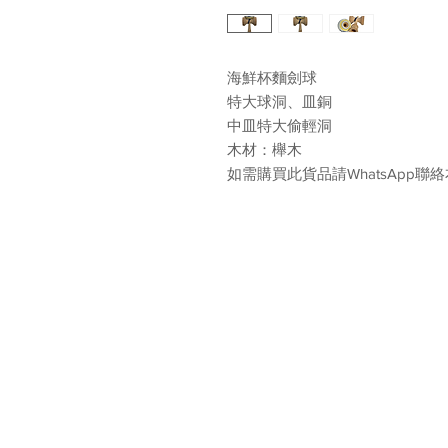
海鮮杯麵劍球
特大球洞、皿銅
中皿特大偷輕洞
木材：櫸木
如需購買此貨品請WhatsApp聯絡本
荔枝角店