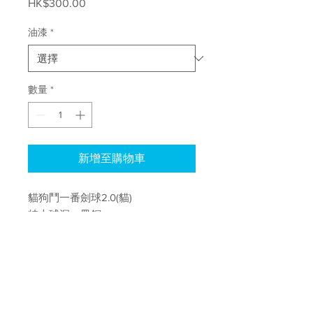
HK$300.00
價
格
油漆
*
數量
*
新增至購物車
貓狗鬥一番劍球2.0(貓)
特大球洞、皿銅
中皿特大偷輕洞
木材：櫸木
如需購買此貨品請WhatsApp聯絡本
會：95747776 李生