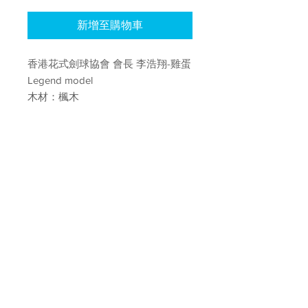
新增至購物車
香港花式劍球協會 會長 李浩翔-雞蛋
Legend model
木材：楓木
如需購買此貨品請WhatsApp聯絡本
會：95747776 李生
香港花式劍球協會
Hong Kong Freestyle Kendama Association
聯絡我們
電話 ：
(
852 ) 9574 7776
電郵 ：
hkfska@gmail.com
荔枝角店
營業時間:1230PM - 830PM