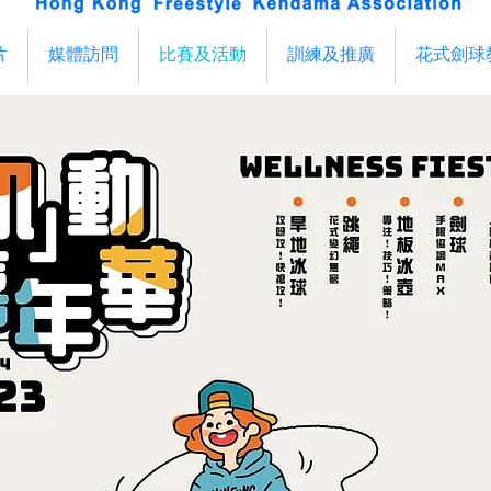
片
媒體訪問
比賽及活動
訓練及推廣
花式劍球