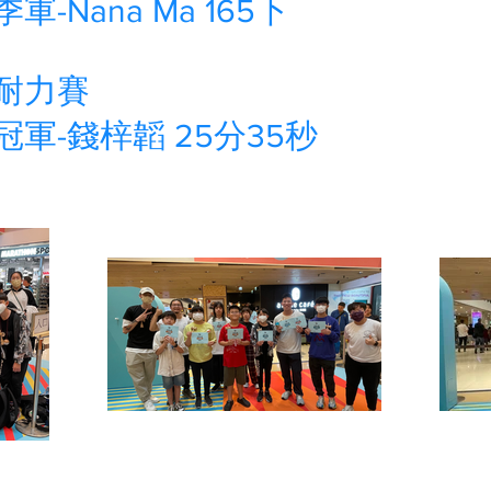
季軍-Nana Ma 165下
耐力賽
冠軍-錢梓韜 25分35秒