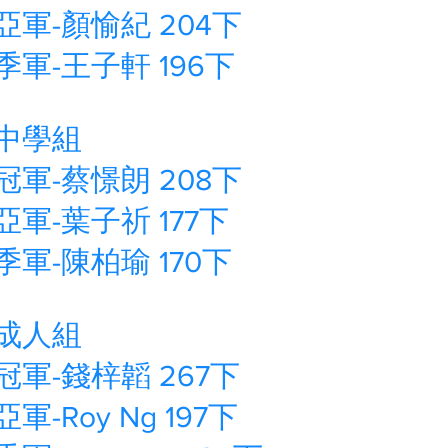
亞軍-顏愉紀 204下
季軍-王子軒 196下
中學組
冠軍-蔡憬朗 208下
亞軍-葉子祈 177下
季軍-陳柏瑜 170下
成人組
冠軍-錢梓韜 267下
亞軍-Roy Ng 197下