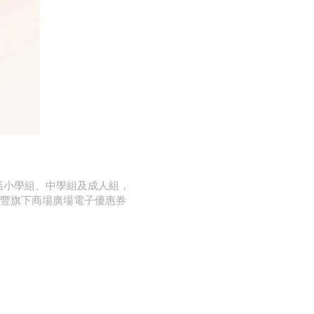
包括小學組、中學組及成人組，
南豐旗下商場廣場電子優惠券