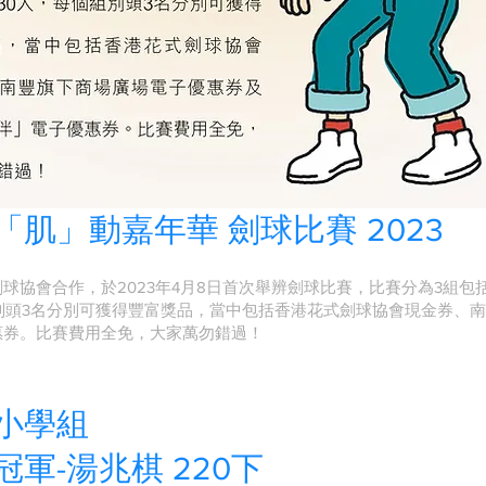
「肌」動嘉年華 劍球比賽 2023
球協會合作，於2023年4月8日首次舉辨劍球比賽，比賽分為3組
別頭3名分別可獲得豐富獎品，當中包括香港花式劍球協會現金券、
惠券。比賽費用全免，大家萬勿錯過！
小學組
冠軍-湯兆棋 220下