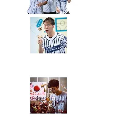
​譚永達
李浩翔