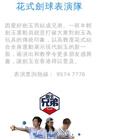
花式劍球表演隊
因愛好劍⽟而結成兄弟。一班年輕
劍⽟運動員鋭意打破大衆對劍⽟為
玩具的傳統印象，以⾼難度花式結
合全身運動展示現代劍玉的新⼀
面，藉演出和教學令更多朋友感興
趣，讓劍⽟在香港得以普及。
表演查詢熱線：
9574 7776