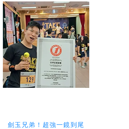
錢梓韜
劍玉兄弟！超強一鏡到尾