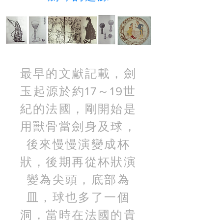
最早的文獻記載，劍
玉起源於約17～19世
紀的法國，剛開始是
用獸骨當劍身及球，
後來慢慢演變成杯
狀，後期再從杯狀演
變為尖頭，底部為
皿，球也多了一個
洞，當時在法國的貴