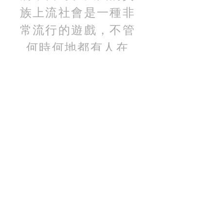
族上流社會是一種非
常流行的遊戲，不管
何時何地都有人在
玩，在江戶時代由留
學生帶回日本長崎，
因此傳入日本。
香港花式劍球協會
Hong Kong Freestyle Kendama Association
聯絡我們
電話 ：
(
852 ) 9574 7776
電郵 ：
hkfska@gmail.com
荔枝角店
營業時間:1230PM - 830PM
地址：荔枝角D2 place 2期3樓kiosk 20