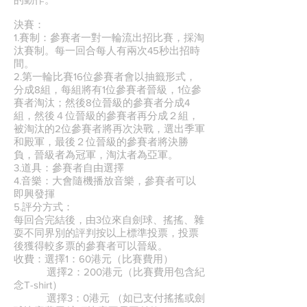
決賽：
1.賽制：參賽者一對一輪流出招比賽，採淘
汰賽制。每一回合每人有兩次45秒出招時
間。
2.第一輪比賽16位參賽者會以抽籤形式，
分成8組，每組將有1位參賽者晉級，1位參
賽者淘汰；然後8位晉級的參賽者分成4
組，然後４位晉級的參賽者再分成２組，
被淘汰的2位參賽者將再次決戰，選出季軍
和殿軍，最後２位晉級的參賽者將決勝
負，晉級者為冠軍，淘汰者為亞軍。
3.道具：參賽者自由選擇
4.音樂：大會隨機播放音樂，參賽者可以
即興發揮
5.評分方式：
每回合完結後，由3位來自劍球、搖搖、雜
耍不同界別的評判按以上標準投票，投票
後獲得較多票的參賽者可以晉級。
收費：選擇1：60港元（比賽費用）
選擇2：200港元（比賽費用包含紀
念T-shirt）
選擇3：0港元 （如已支付搖搖或劍