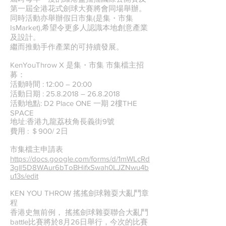
第一屆全港花式劍球大賽將會同場舉辦。
同時活動亦舉辦假日市集(是集・市集
IsMarket),希望令更多人認識本地創意產業
及設計。
繼而推動手作產業的可持續發展。
KenYouThrow X 是集・市集 市集檔主招
募：
活動時間 : 12:00 – 20:00
活動日期 :
25.8.2018
–
26.8.2018
活動地點: D2 Place ONE 一期 2樓THE
SPACE
地址:香港九龍荔枝角長義街9號
費用 : ＄900/ 2日
市集檔主申請表
https://docs.google.com/forms/d/1mWLcRd
3glI5D8WAur6bToBHifxSwah0LJZNwu4b
u13s/edit
KEN YOU THROW 搖搖劍球雜耍大亂鬥章
程
香港史無前例， 搖搖劍球雜耍聯合大亂鬥
battle比賽將於8月26日舉行，今次的比賽