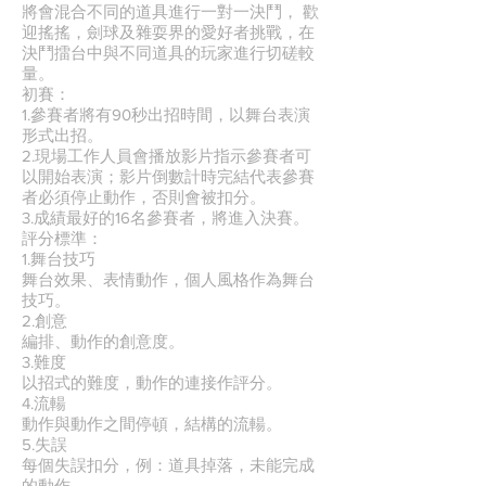
將會混合不同的道具進行一對一決鬥， 歡
迎搖搖，劍球及雜耍界的愛好者挑戰，在
決鬥擂台中與不同道具的玩家進行切磋較
量。
初賽：
1.參賽者將有90秒出招時間，以舞台表演
形式出招。
2.現場工作人員會播放影片指示參賽者可
以開始表演；影片倒數計時完結代表參賽
者必須停止動作，否則會被扣分。
3.成績最好的16名參賽者，將進入決賽。
評分標準：
1.舞台技巧
舞台效果、表情動作，個人風格作為舞台
技巧。
2.創意
編排、動作的創意度。
3.難度
以招式的難度，動作的連接作評分。
4.流輰
動作與動作之間停頓，結構的流輰。
5.失誤
每個失誤扣分，例：道具掉落，未能完成
的動作。