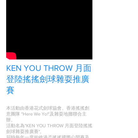
KEN YOU THROW 月面
登陸搖搖劍球雜耍推廣
賽
本活動由香港花式劍球協會、香港搖搖創
意團隊 "Here We Yo!"及雜耍地攤聯合主
辦。
活動名為"KEN YOU THROW 月面登陸搖搖
劍球雜耍推廣賽",
屆時每年一度的維港盃搖搖國際公開賽及