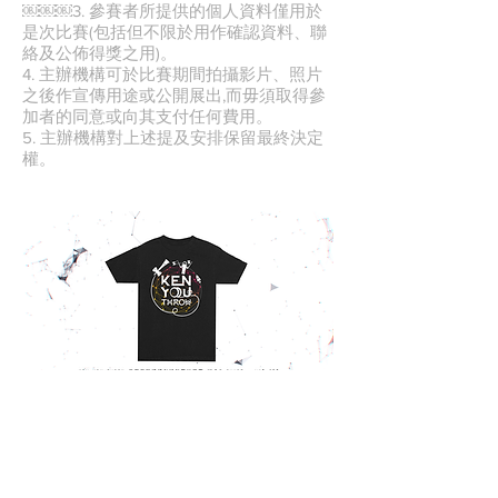
￼￼￼3. 參賽者所提供的個人資料僅用於
是次比賽(包括但不限於用作確認資料、聯
絡及公佈得獎之用)。
4. 主辦機構可於比賽期間拍攝影片、照片
之後作宣傳用途或公開展出,而毋須取得參
加者的同意或向其支付任何費用。
5. 主辦機構對上述提及安排保留最終決定
權。
KEN YOU THROW 搖搖
劍球雜耍大亂鬥成績公
佈