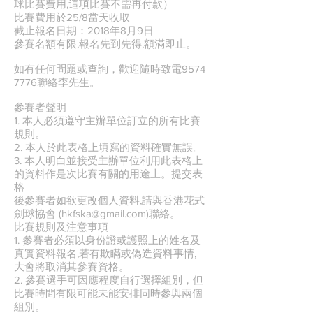
球比賽費用,這項比賽不需再付款）
比賽費用於25/8當天收取
截止報名日期：2018年8月9日
參賽名額有限,報名先到先得,額滿即止。
如有任何問題或查詢，歡迎隨時致電9574
7776聯絡李先生。
參賽者聲明
1. 本人必須遵守主辦單位訂立的所有比賽
規則。
2. 本人於此表格上填寫的資料確實無誤。
3. 本人明白並接受主辦單位利用此表格上
的資料作是次比賽有關的用途上。提交表
格
後參賽者如欲更改個人資料,請與香港花式
劍球協會 (hkfska@gmail.com)聯絡。
比賽規則及注意事項
1. 參賽者必須以身份證或護照上的姓名及
真實資料報名,若有欺瞞或偽造資料事情,
大會將取消其參賽資格。
2. 參賽選手可因應程度自行選擇組別，但
比賽時間有限可能未能安排同時參與兩個
組別。