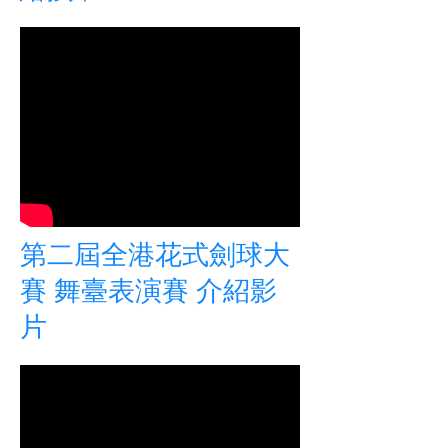
第二屆全港花式劍球大
賽 舞臺表演賽 介紹影
片