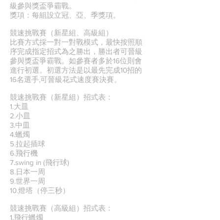
級參與獎盃爭霸戰。
獎項：每組設立冠、亞、季獎項。
競速挑戰賽（新星組、高級組）
比賽方式採一對一對戰模式，最快按照順
序完成指定招式為之勝出，勝出者可晉級
參與獎盃爭霸戰。如參賽者多於16位則會
進行初選。初選方法是以最先完成10招的
16名選手,可晉級花式速度賽決賽。
競速挑戰賽（新星組）招式表：
1.大皿
2.小皿
3.中皿
4.蠟燭
5.拉起插球
6.飛行機
7.swing in (飛行球)
8.日本一周
9.世界一周
10.燈塔（停三秒）
競速挑戰賽（高級組）招式表：
1.飛行蠟燭