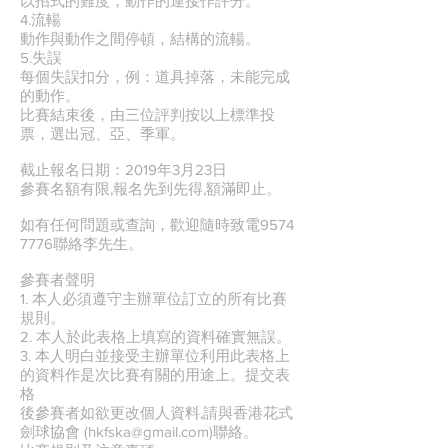
以招式的難度，動作的連接作評分。
4.流輰
動作與動作之間停頓，結構的流輰。
5.失誤
每個失誤扣分，例：道具掉落，未能完成
的動作。
比賽結束後，由三位評判按以上標準投
票，選出冠、亞、季軍。
截止報名日期：2019年3月23日
參賽名額有限,報名先到先得,額滿即止。
如有任何問題或查詢，歡迎隨時致電9574
7776聯絡李先生。
參賽者聲明
1. 本人必須遵守主辦單位訂立的所有比賽
規則。
2. 本人於此表格上填寫的資料確實無誤。
3. 本人明白並接受主辦單位利用此表格上
的資料作是次比賽有關的用途上。提交表
格
後參賽者如欲更改個人資料,請與香港花式
劍球協會 (hkfska@gmail.com)聯絡。