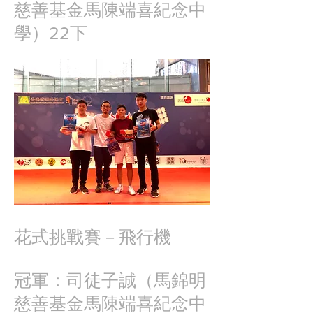
慈善基金馬陳端喜紀念中
學）22下
花式挑戰賽－
飛行機
冠軍：司徒子誠（馬錦明
慈善基金馬陳端喜紀念中