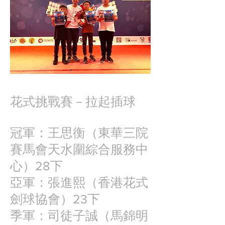
花式挑戰賽－
拉起插球
冠軍：王思衡（東華三院
賽馬會天水圍綜合服務中
心）28下
亞軍：張進熙（香港花式
劍球協會）23下
季軍：司徒子誠（馬錦明