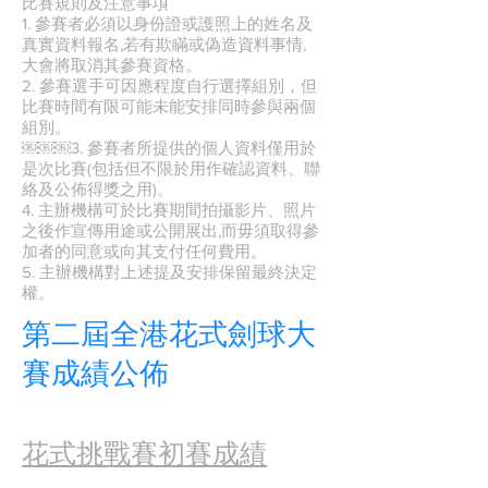
比賽規則及注意事項
1. 參賽者必須以身份證或護照上的姓名及
真實資料報名,若有欺瞞或偽造資料事情,
大會將取消其參賽資格。
2. 參賽選手可因應程度自行選擇組別，但
比賽時間有限可能未能安排同時參與兩個
組別。
￼￼￼3. 參賽者所提供的個人資料僅用於
是次比賽(包括但不限於用作確認資料、聯
絡及公佈得獎之用)。
4. 主辦機構可於比賽期間拍攝影片、照片
之後作宣傳用途或公開展出,而毋須取得參
加者的同意或向其支付任何費用。
5. 主辦機構對上述提及安排保留最終決定
權。
第二屆全港花式劍球大
賽
成績公佈
花式挑戰賽初賽成績