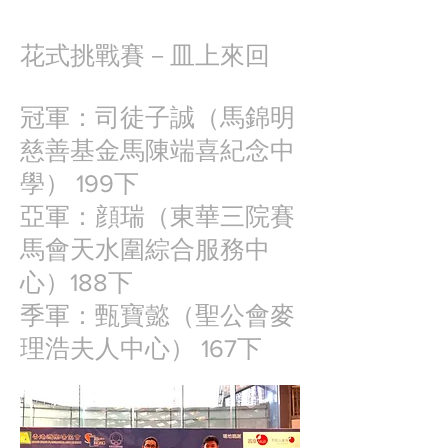
花式挑戰賽－皿上來回
冠軍：司徒子誠（馬錦明
慈善基金馬陳端喜紀念中
學） 199下
亞軍：顔瑞（東華三院賽
馬會天水圍綜合服務中
心）188下
季軍：甄寶懿（聖公會麥
理浩夫人中心） 167下