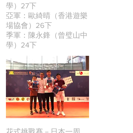
學）27下
亞軍：歐綺晴（香港遊樂
場協會）26下
季軍：陳永鋒（曾璧山中
學）24下
花式挑戰賽－
日本一周