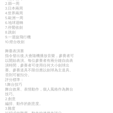
2.縣一周
3.日本兩周
4.世界兩周
5.歐洲一周
6.地球迴轉
7.停鶯收劍
8.跳劍
9.一迴旋飛行機
10.燈台收劍
舞臺表演賽
指令發出後,大會隨機播放音樂，參賽者可
以開始表演。每位參賽者有兩分鐘自由表
演時間，參賽者可使用任何大小劍球出
賽。參賽道具不限但應以劍球為主道具。
否則可被扣分。
評分標準：
1.舞台技巧
舞台效果、表情動作，個人風格作為舞台
技巧。
2.創意
編排、動作的創意度。
3.難度