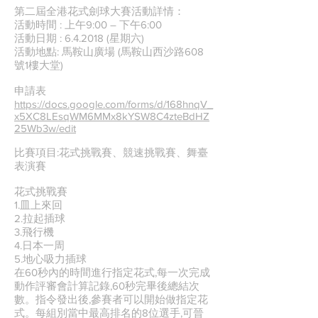
第二屆全港花式劍球大賽活動詳情：
活動時間 : 上午9:00 – 下午6:00
活動日期 : 6.4.2018 (星期六)
活動地點: 馬鞍山廣場 (馬鞍山西沙路608
號1樓大堂)
申請表
https://docs.google.com/forms/d/168hnqV_
x5XC8LEsqWM6MMx8kYSW8C4zteBdHZ
25Wb3w/edit
比賽項目:花式挑戰賽、競速挑戰賽、舞臺
表演賽
花式挑戰賽
1.皿上來回
2.拉起插球
3.飛行機
4.日本一周
5.地心吸力插球
在60秒內的時間進行指定花式,每一次完成
動作評審會計算記錄,60秒完畢後總結次
數。指令發出後,參賽者可以開始做指定花
式。每組別當中最高排名的8位選手,可晉