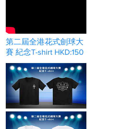
第二屆全港花式劍球大
賽 紀念T-shirt HKD:150