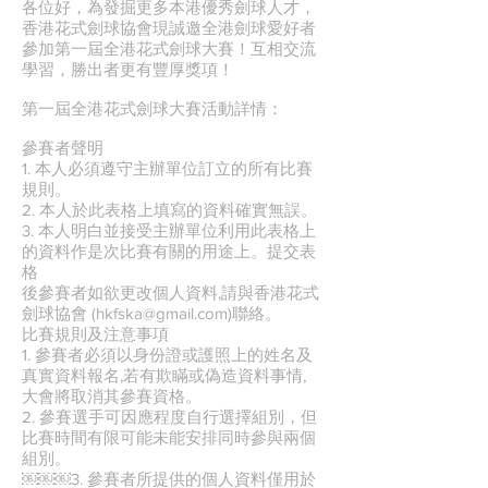
各位好，為發掘更多本港優秀劍球人才，
香港花式劍球協會現誠邀全港劍球愛好者
參加第一屆全港花式劍球大賽！互相交流
學習，勝出者更有豐厚獎項！
第一屆全港花式劍球大賽活動詳情：
參賽者聲明
1. 本人必須遵守主辦單位訂立的所有比賽
規則。
2. 本人於此表格上填寫的資料確實無誤。
3. 本人明白並接受主辦單位利用此表格上
的資料作是次比賽有關的用途上。提交表
格
後參賽者如欲更改個人資料,請與香港花式
劍球協會 (hkfska@gmail.com)聯絡。
比賽規則及注意事項
1. 參賽者必須以身份證或護照上的姓名及
真實資料報名,若有欺瞞或偽造資料事情,
大會將取消其參賽資格。
2. 參賽選手可因應程度自行選擇組別，但
比賽時間有限可能未能安排同時參與兩個
組別。
￼￼￼3. 參賽者所提供的個人資料僅用於