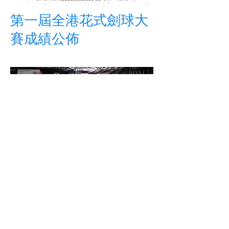
第一屆全港花式劍球大
賽成績公佈
新星組
冠軍：黃宇謙
亞軍：左浩鋒