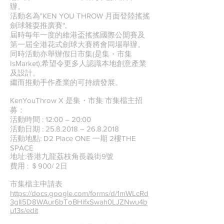
辦。
活動名為"KEN YOU THROW 月面登陸搖搖
劍球雜耍推廣賽",
屆時每年一度的維港盃搖搖國際公開賽及
第一屆全港花式劍球大賽將會同場舉辦。
同時活動亦舉辦假日市集(是集・市集
IsMarket),希望令更多人認識本地創意產業
及設計。
繼而推動手作產業的可持續發展。
KenYouThrow X 是集・市集 市集檔主招
募：
活動時間 : 12:00 – 20:00
活動日期 :
25.8.2018
–
26.8.2018
活動地點: D2 Place ONE 一期 2樓THE
SPACE
地址:香港九龍荔枝角長義街9號
費用 : ＄900/ 2日
市集檔主申請表
https://docs.google.com/forms/d/1mWLcRd
3glI5D8WAur6bToBHifxSwah0LJZNwu4b
u13s/edit