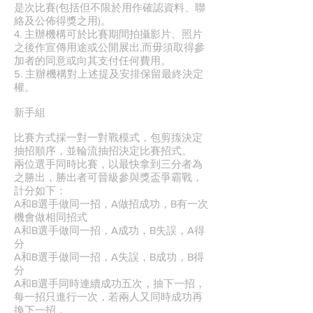
是次比賽(包括但不限於用作確認資料、聯
絡及公佈得獎之用)。
4. 主辦機構可於比賽期間拍攝影片、照片
之後作宣傳用途或公開展出,而毋須取得參
加者的同意或向其支付任何費用。
5. 主辦機構對上述提及安排保留最終決定
權。
新手組
比賽方式採一對一對戰模式，包剪揼決定
抽招順序，並輪流抽招決定比賽招式。
兩位選手同時比賽，以最快拿到三分者為
之勝出，勝出者可晉級參與獎盃爭霸戰，
計分如下：
A和B選手做同一招，A做招成功，B有一次
機會做相同招式
A和B選手做同一招，A成功，B失誤，A得
分
A和B選手做同一招，A失誤，B成功，B得
分
A和B選手同時連續成功五次，抽下一招，
每一招只進行一次，若兩人又同時成功再
換下一招，