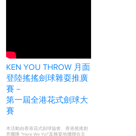
KEN YOU THROW 月面
登陸搖搖劍球雜耍推廣
賽－
第一屆全港花式劍球大
賽
本活動由香港花式劍球協會、香港搖搖創
意團隊 "Here We Yo!"及雜耍地攤聯合主