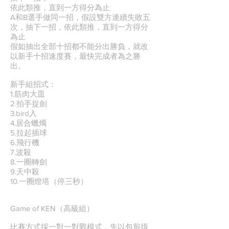
依此類推，直到一方得分為止
A和B選手做同一招，假設雙方連續失敗五
次，抽下一招，依此類推，直到一方得分
為止
假如抽出全部十招都不能分出勝負，就改
以新手十招速度賽，最快完成者為之勝
出。
新手組招式：
1.筋肉大皿
2.拍手捉劍
3.bird入
4.居合蠟燭
5.拉起插球
6.飛行機
7.波殺
8.一圈轉劍
9.天中殺
10.一圈燈塔（停三秒）
Game of KEN（高級組）
比賽方式採一對一對戰模式，先以包剪揼