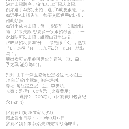
決定出招順序，輪流以自訂招式出招。
例如選手A成功出招，選手B就要跟隨。假
如選手A出招失敗，都要交回選手B出招，
如此類推。
如對手成功出招，每一招都有一次機會跟
隨，如果失誤 想要多一次跟招機會，下一
次就唔可以出招，繼續由對手出招。
跟唔到招就要加1分——最先係「K」，然後
「E」最後「N」……加滿3分「KEN」就出
局了。
勝出者可晉級參與獎盃爭霸戰，冠、亞、
季之戰 滿分為5分。
判判: 由中華劍玉協會檢定段位 七段劍玉
師 陳益銓(小螺絲) 擔任評判。
獎項: 每組設立冠、亞、季獎項。
收費：選擇1：60港元（比賽費用）
選擇2：200港元（比賽費用包含紀
念T-shirt）
比賽費用於25/8當天收取
截止報名日期：2018年8月12日
參賽名額有限,報名先到先得,額滿即止。