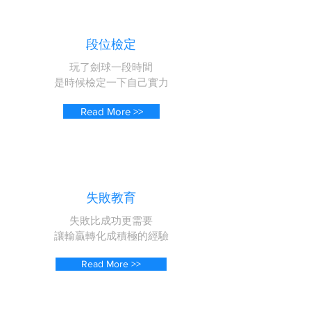
​段位檢定
玩了劍球一段時間
​是時候檢定一下自己實力
Read More >>
失敗教育
失敗比成功更需要
讓輸贏轉化成積極的經驗
Read More >>